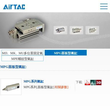
MD、MK、MU多位置固定氣
MPG面板型氣缸
缸
MPE螺紋型氣缸
MPG面板型氣缸
:
MPG系列氣缸
下載:
MPG系列,面板型氣缸
[相關參數]