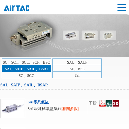
SC、SCT、SCL、SCF、BSC
SAU、SAUF
SAI、SAIF、SAIL、BSAI
SE、BSE
JSI
SG、SGC
SAI、SAIF、SAIL、BSAI
:
SAI系列氣缸
下載:
SAI系列,標準型,氣缸
[相關參數]