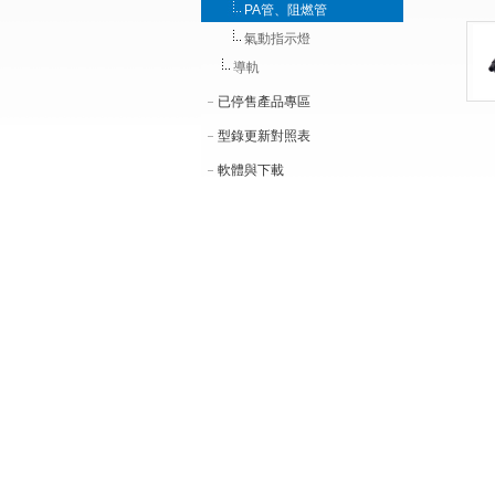
PA管、阻燃管
氣動指示燈
導軌
已停售產品專區
型錄更新對照表
軟體與下載