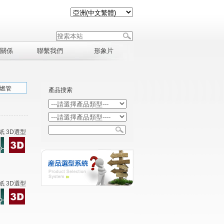
關係
聯繫我們
形象片
阻燃管
產品搜索
紙 3D選型
紙 3D選型