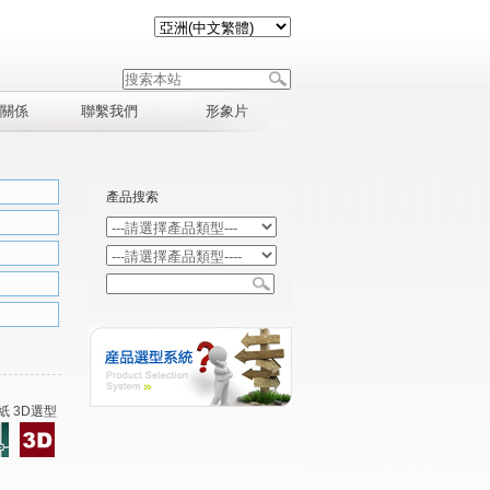
關係
聯繫我們
形象片
產品搜索
紙 3D選型