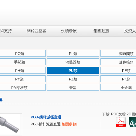
術支持
關於亞德客
永續發展
集團動態
投資人
PC類
PL類
調速閥類
手閥類
消聲器類
迷你接頭
PH類
PU類
PE類
PY類
PZ類
PK類
PM穿板類
管塞
全金屬
類
:
下載: PDF文檔 2D圖
PGJ-插杆減徑直通
PGJ-插杆減徑直通
[相關參數]