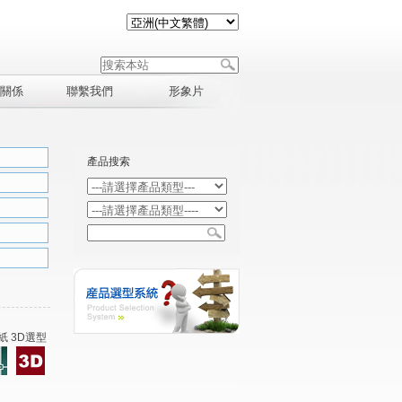
關係
聯繫我們
形象片
產品搜索
紙 3D選型