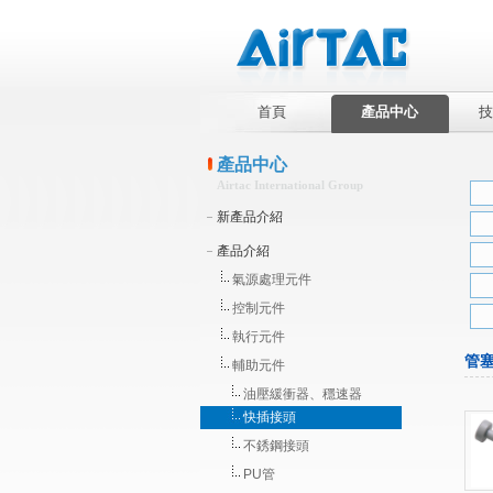
首頁
產品中心
技
產品中心
Airtac International Group
新產品介紹
產品介紹
氣源處理元件
控制元件
執行元件
管
輔助元件
油壓緩衝器、穩速器
快插接頭
不銹鋼接頭
PU管