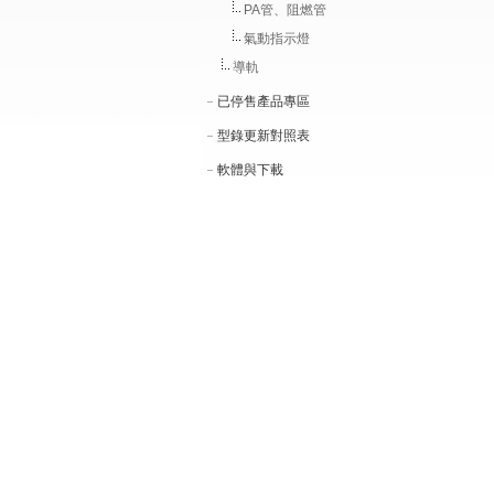
PA管、阻燃管
氣動指示燈
導軌
已停售產品專區
型錄更新對照表
軟體與下載