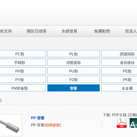
術支持
關於亞德客
永續發展
集團動態
投資人
PC類
PL類
調速閥類
手閥類
消聲器類
迷你接頭
PH類
PU類
PE類
PY類
PZ類
PK類
PM穿板類
管塞
全金屬
塞
:
下載: PDF文檔 2D圖
PP-管塞
PP-管塞
[相關參數]