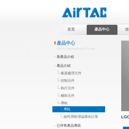
首頁
產品中心
技
產品中心
Airtac International Group
新產品介紹
產品介紹
氣源處理元件
控制元件
執行元件
輔助元件
導軌
導軌
線性滑軌理論壽命計算
LG
已停售產品專區