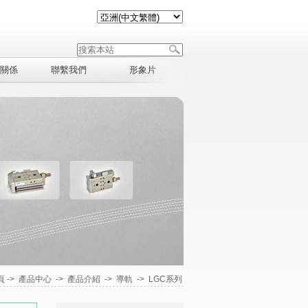
關係
聯繫我們
形象片
頁
->
產品中心
->
產品介紹
->
導軌
->
LGC系列