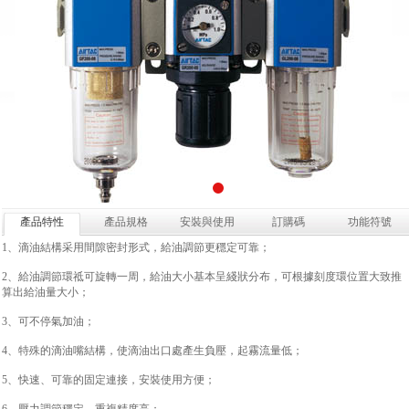
產品特性
產品規格
安裝與使用
訂購碼
功能符號
1、滴油結構采用間隙密封形式，給油調節更穩定可靠；
2、給油調節環祗可旋轉一周，給油大小基本呈綫狀分布，可根據刻度環位置大致推
算出給油量大小；
3、可不停氣加油；
4、特殊的滴油嘴結構，使滴油出口處產生負壓，起霧流量低；
5、快速、可靠的固定連接，安裝使用方便；
6、壓力調節穩定、重複精度高；