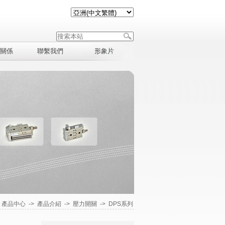
關係
聯繫我們
形象片
>
產品中心
->
產品介紹
->
壓力開關
->
DPS系列