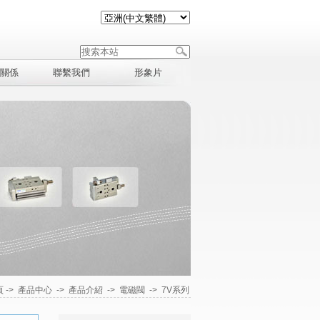
關係
聯繫我們
形象片
頁
->
產品中心
->
產品介紹
->
電磁閥
->
7V系列