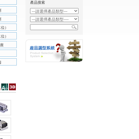
產品搜索
列
列
二位）
二位）
底座
阀