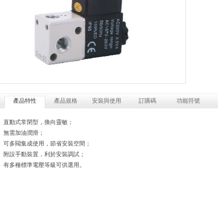
產品特性
產品規格
安裝與使用
訂購碼
功能符號
1、直動式常閉型，換向靈敏；
、無需加油潤滑；
3、可多閥集成使用，節省安裝空間；
4、附設手動裝置，利於安裝調試；
5、有多種標準電壓等級可供選用。