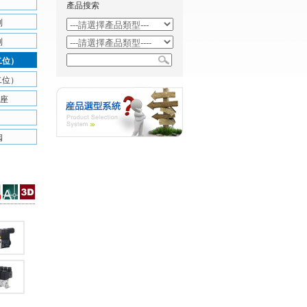
產品搜索
列
列
二位）
二位）
底座
阀