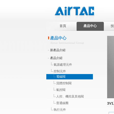
首頁
產品中心
技
產品中心
Airtac International Group
新產品介紹
產品介紹
氣源處理元件
控制元件
電磁閥
流體控制閥
氣控閥
人控、機控及其他閥
普通線圈
3V
執行元件