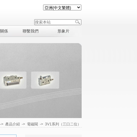
關係
聯繫我們
形象片
->
產品介紹
->
電磁閥
->
3V1系列（三口二位）