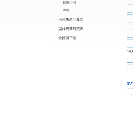
輔助元件
導軌
已停售產品專區
型錄更新對照表
軟體與下載
4
3