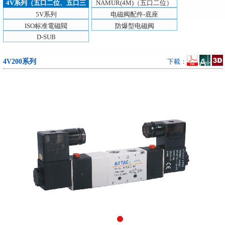
4V系列（五口二位、五口三
NAMUR(4M)（五口二位）
位）
5V系列
电磁阀配件-底座
ISO标准電磁閥
防爆型电磁阀
D-SUB
4V200系列
下載：