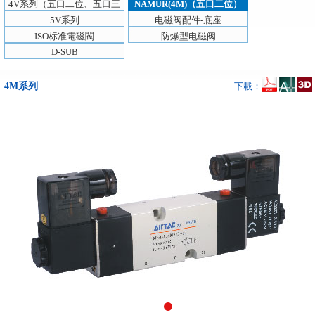
4V系列（五口二位、五口三
NAMUR(4M)（五口二位）
位）
5V系列
电磁阀配件-底座
ISO标准電磁閥
防爆型电磁阀
D-SUB
4M系列
下載：