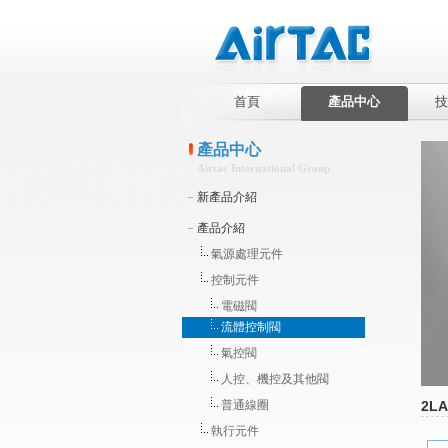
首頁
產品中心
技
產品中心
Airtac International Group
新產品介紹
產品介紹
氣源處理元件
控制元件
電磁閥
流體控制閥
氣控閥
人控、機控及其他閥
普通線圈
2L
執行元件