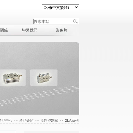
關係
聯繫我們
形象片
產品中心
->
產品介紹
->
流體控制閥
->
2LA系列