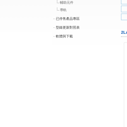
輔助元件
導軌
已停售產品專區
型錄更新對照表
2
軟體與下載