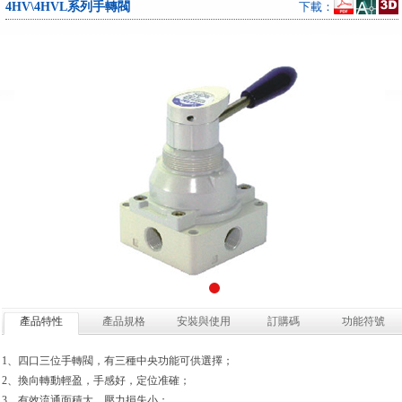
4HV\4HVL系列手轉閥
下載：
產品特性
產品規格
安裝與使用
訂購碼
功能符號
1、四口三位手轉閥，有三種中央功能可供選擇；
2、換向轉動輕盈，手感好，定位准確；
3、有效流通面積大，壓力損失小；