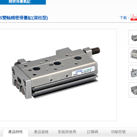
精密滑臺氣缸
LS雙軸精密滑臺缸(滾柱型)
下載：
產品特性
產品規格
安裝與使用
訂購碼
功能符號