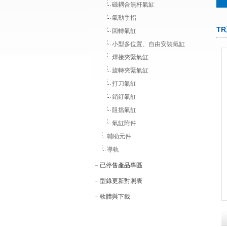
磁耦合無杆氣缸
氣動手指
T
回轉氣缸
小型多位置、自由安裝氣缸
焊接夾緊氣缸
旋轉夾緊氣缸
打刀氣缸
銷釘氣缸
阻擋氣缸
氣缸附件
輔助元件
導軌
已停售產品專區
型錄更新對照表
軟體與下載