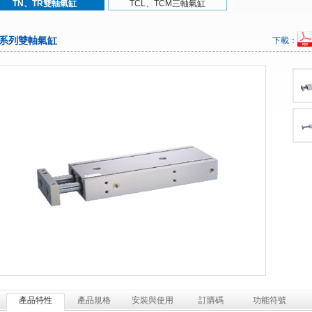
TN、TR雙軸氣缸
TCL、TCM三軸氣缸
R系列雙軸氣缸
下載：
產品特性
產品規格
安裝與使用
訂購碼
功能符號