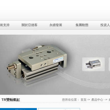
術支持
關於亞德客
永續發展
集團動態
投資人
、TR雙軸氣缸
您所在位置：
首頁
->
產品中心
->