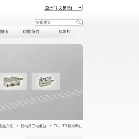
關係
聯繫我們
形象片
產品介紹
->
雙軸及三軸氣缸
->
TN、TR雙軸氣缸