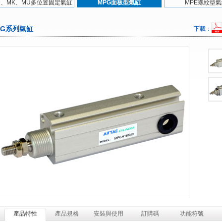
D、MK、MU多位置固定氣缸
MPG面板型氣缸
MPE螺紋型
PG系列氣缸
下載：
產品特性
產品規格
安裝與使用
訂購碼
功能符號