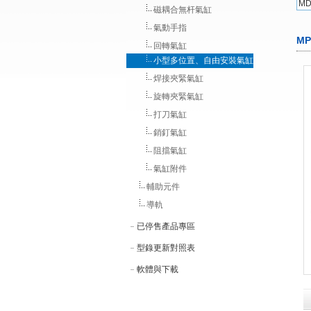
M
磁耦合無杆氣缸
氣動手指
M
回轉氣缸
小型多位置、自由安裝氣缸
焊接夾緊氣缸
旋轉夾緊氣缸
打刀氣缸
銷釘氣缸
阻擋氣缸
氣缸附件
輔助元件
導軌
已停售產品專區
型錄更新對照表
軟體與下載