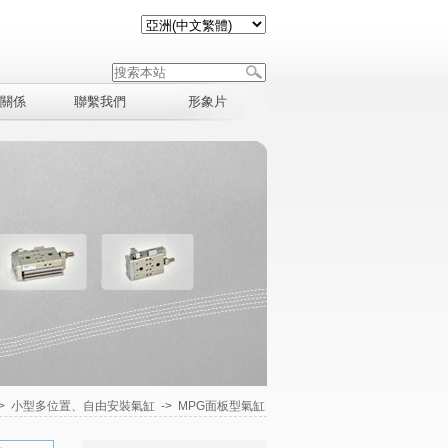
關係
聯繫我們
形象片
>
小型多位置、自由安裝氣缸
->
MPG面板型氣缸