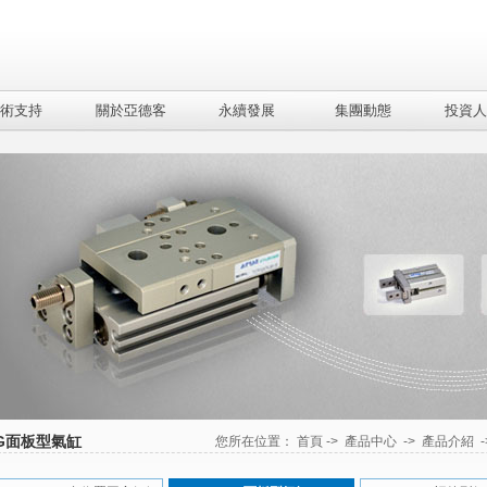
術支持
關於亞德客
永續發展
集團動態
投資人
G面板型氣缸
您所在位置：
首頁
->
產品中心
->
產品介紹
-