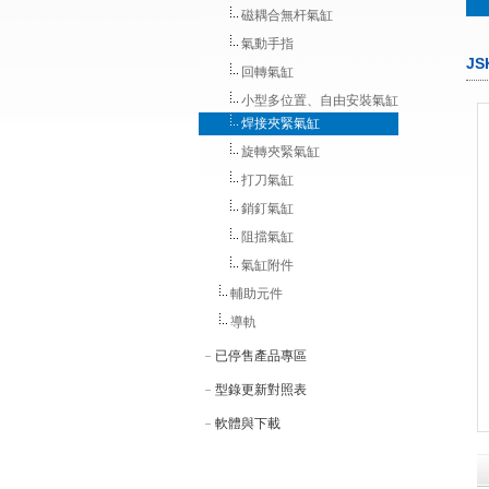
磁耦合無杆氣缸
氣動手指
J
回轉氣缸
小型多位置、自由安裝氣缸
焊接夾緊氣缸
旋轉夾緊氣缸
打刀氣缸
銷釘氣缸
阻擋氣缸
氣缸附件
輔助元件
導軌
已停售產品專區
型錄更新對照表
軟體與下載