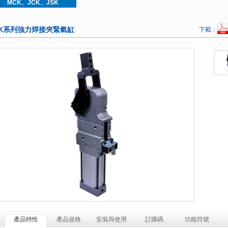
MCK、JCK、JSK
SK系列強力焊接夾緊氣缸
下載：
產品特性
產品規格
安裝與使用
訂購碼
功能符號