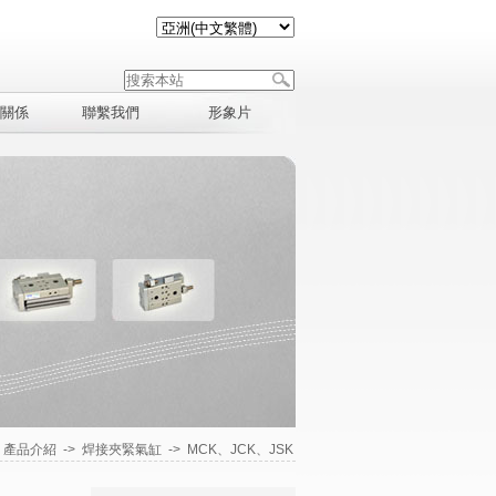
關係
聯繫我們
形象片
>
產品介紹
->
焊接夾緊氣缸
->
MCK、JCK、JSK