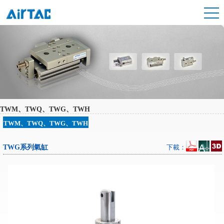
TWM、TWQ、TWG、TWH
TWM、TWQ、TWG、TWH
TWG系列氣缸
下載：