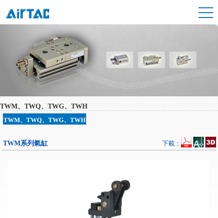
TWM、TWQ、TWG、TWH
TWM、TWQ、TWG、TWH
TWM系列氣缸
下載：