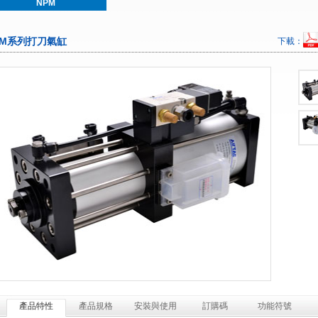
NPM
PM系列打刀氣缸
下載：
產品特性
產品規格
安裝與使用
訂購碼
功能符號