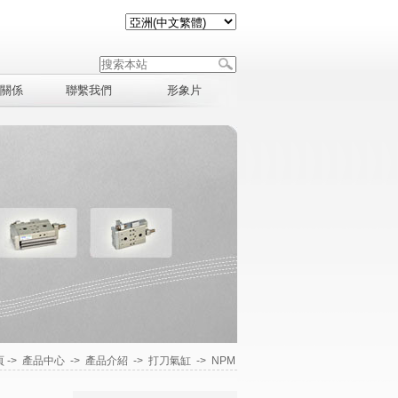
關係
聯繫我們
形象片
頁
->
產品中心
->
產品介紹
->
打刀氣缸
->
NPM