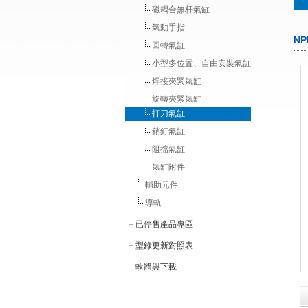
磁耦合無杆氣缸
氣動手指
N
回轉氣缸
小型多位置、自由安裝氣缸
焊接夾緊氣缸
旋轉夾緊氣缸
打刀氣缸
銷釘氣缸
阻擋氣缸
氣缸附件
輔助元件
導軌
已停售產品專區
型錄更新對照表
軟體與下載