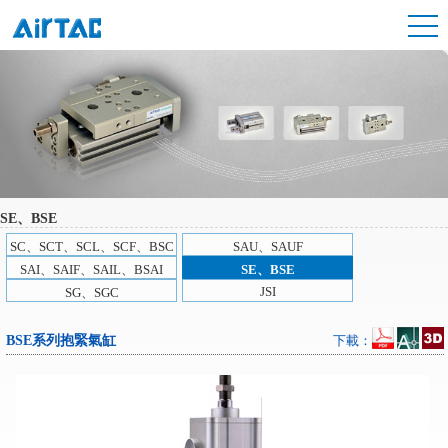
SE、BSE
SC、SCT、SCL、SCF、BSC
SAU、SAUF
SAI、SAIF、SAIL、BSAI
SE、BSE
JSI
SG、SGC
BSE系列抱緊氣缸
下載：