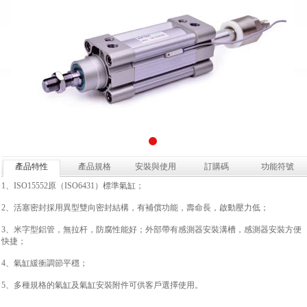
產品特性
產品規格
安裝與使用
訂購碼
功能符號
1、ISO15552原（ISO6431）標準氣缸；
2、活塞密封採用異型雙向密封結構，有補償功能，壽命長，啟動壓力低；
3、米字型鋁管，無拉杆，防腐性能好；外部帶有感測器安裝溝槽，感測器安裝方便
快捷；
4、氣缸緩衝調節平穩；
5、多種規格的氣缸及氣缸安裝附件可供客戶選擇使用。