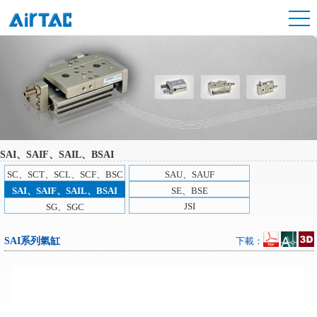
SAI、SAIF、SAIL、BSAI
SC、SCT、SCL、SCF、BSC
SAU、SAUF
SAI、SAIF、SAIL、BSAI
SE、BSE
JSI
SG、SGC
SAI系列氣缸
下載：