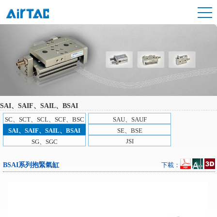
SAI、SAIF、SAIL、BSAI
SC、SCT、SCL、SCF、BSC
SAU、SAUF
SAI、SAIF、SAIL、BSAI
SE、BSE
JSI
SG、SGC
BSAI系列抱緊氣缸
下載：