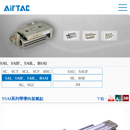
SAI、SAIF、SAIL、BSAI
SC、SCT、SCL、SCF、BSC
SAU、SAUF
SAI、SAIF、SAIL、BSAI
SE、BSE
JSI
SG、SGC
TSAI系列帶導向架氣缸
下載：