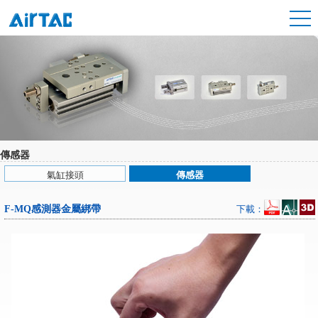
傳感器
氣缸接頭
傳感器
F-MQ感測器金屬綁帶
下載：