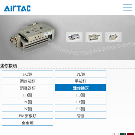
迷你接頭
PC類
PL類
調速閥類
手閥類
消聲器類
迷你接頭
PH類
PU類
PE類
PY類
PZ類
PK類
PM穿板類
管塞
全金屬