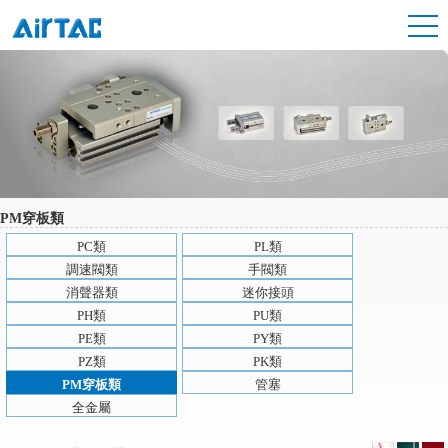
PM穿板類
PC類
PL類
調速閥類
手閥類
消聲器類
迷你接頭
PH類
PU類
PE類
PY類
PZ類
PK類
PM穿板類
管塞
全金屬