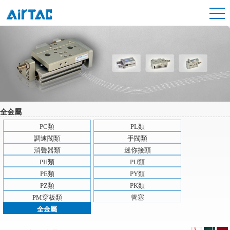
全金屬
PC類
PL類
調速閥類
手閥類
消聲器類
迷你接頭
PH類
PU類
PE類
PY類
PZ類
PK類
PM穿板類
管塞
全金屬