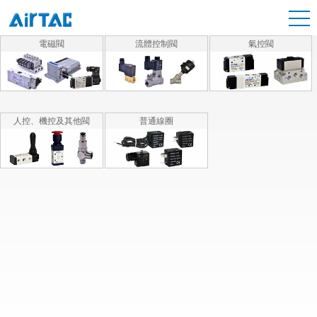
電磁閥
流體控制閥
氣控閥
人控、機控及其他閥
普通線圈