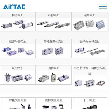
標準氣缸
迷你氣缸
超薄氣缸
精密滑臺氣缸
雙軸及三軸氣缸
磁耦合無杆氣缸
氣動手指
回轉氣缸
小型多位置、自由安裝氣
缸
焊接夾緊氣缸
旋轉夾緊氣缸
打刀氣缸