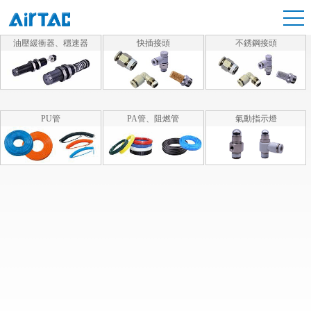
油壓緩衝器、穩速器
快插接頭
不銹鋼接頭
PU管
PA管、阻燃管
氣動指示燈