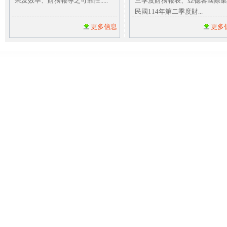
果及效率、財務報導之可靠性.....
三季度財務報表、亞德客國際集
民國114年第二季度財...
更多信息
更多