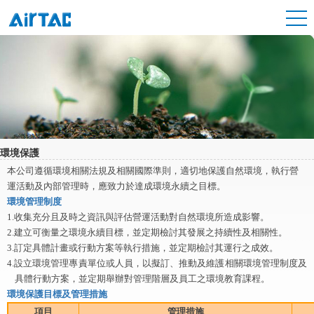
環境保護
本公司遵循環境相關法規及相關國際準則，適切地保護自然環境，執行營
運活動及內部管理時，應致力於達成環境永續之目標。
環境管理制度
1.收集充分且及時之資訊與評估營運活動對自然環境所造成影響。
2.建立可衡量之環境永續目標，並定期檢討其發展之持續性及相關性。
3.訂定具體計畫或行動方案等執行措施，並定期檢討其運行之成效。
4.設立環境管理專責單位或人員，以擬訂、推動及維護相關環境管理制度及
具體行動方案，並定期舉辦對管理階層及員工之環境教育課程。
環境保護目標及管理措施
項目
管理措施