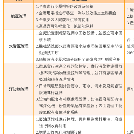
1.全廠進行空壓機管路改善及保養
1.
2.全廠用電機進行盤查，淘汰低效能之空壓機台
能源管理
2
3.全廠安裝太陽能板供發電使用
3
4.產品盡可能輕量化，以節能降耗
1.全廠設置製程清洗用水回收設備，並設立雨水回
收系統
台
水資源管理
2.機械清洗廢水經廠區廢水站處理後回用至車間振
萬
動清洗工序
20
3.鍋爐蒸汽冷凝水部分回用至鍋爐房進行循環利用
1.徹底實行生產全程污染控制、實行污染物達排放
標準和污染物總量控制等管理，並訂有廠區環境
監測和稽查管理辦法
2.日常環境監測針對廢水、雨水、河水及廢氣處理
汙染物管理
逐
設施進行監測
3.設備均配套有相應處理設備，如油霧廢氣配有油
霧淨化機；粉塵廢氣配有集塵器；表面處理工藝
廢氣配有廢氣淨化系統
1.廢油蒸餾後進行掩埋、再利用為燃料用油、廢鐵
進行回收再利用
2.增購回收再利用相關設備
1.